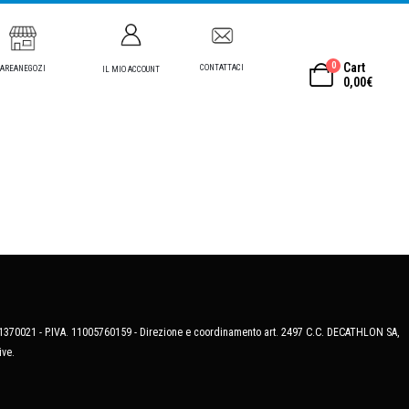
0
Cart
CONTATTACI
AREANEGOZI
IL MIO ACCOUNT
0,00
€
MB-1370021 - P.IVA. 11005760159 - Direzione e coordinamento art. 2497 C.C. DECATHLON SA,
ive.