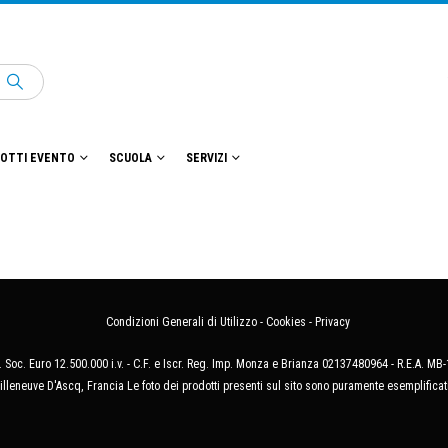
OTTI EVENTO
SCUOLA
SERVIZI
Condizioni Generali di Utilizzo
-
Cookies
-
Privacy
 Soc. Euro 12.500.000 i.v. - C.F. e Iscr. Reg. Imp. Monza e Brianza 02137480964 - R.E.A. 
illeneuve D'Ascq, Francia Le foto dei prodotti presenti sul sito sono puramente esemplificat