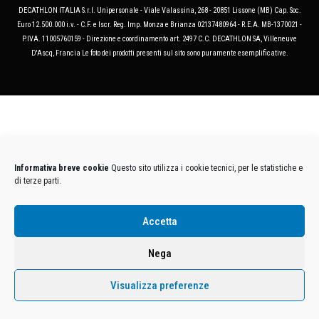
DECATHLON ITALIA S.r.l. Unipersonale - Viale Valassina, 268 - 20851 Lissone (MB) Cap. Soc.
Euro 12.500.000 i.v. - C.F. e Iscr. Reg. Imp. Monza e Brianza 02137480964 - R.E.A. MB-1370021 -
P.IVA. 11005760159 - Direzione e coordinamento art. 2497 C.C. DECATHLON SA, Villeneuve
D'Ascq, Francia Le foto dei prodotti presenti sul sito sono puramente esemplificative.
Informativa breve cookie
Questo sito utilizza i cookie tecnici, per le statistiche e
di terze parti.
Accetta
Nega
Visualizza preferenze