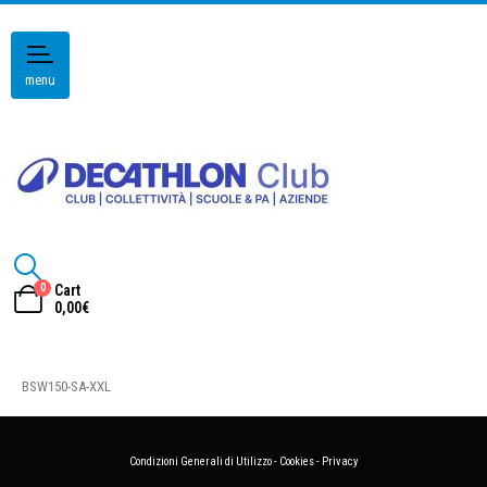
menu
0
Cart
0,00
€
BSW150-SA-XXL
Condizioni Generali di Utilizzo
-
Cookies
-
Privacy