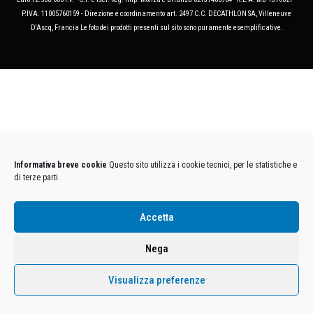
P.IVA. 11005760159 - Direzione e coordinamento art. 2497 C.C. DECATHLON SA, Villeneuve
D'Ascq, Francia Le foto dei prodotti presenti sul sito sono puramente esemplificative.
Informativa breve cookie
Questo sito utilizza i cookie tecnici, per le statistiche e
di terze parti.
Accetta
Nega
Visualizza preferenze