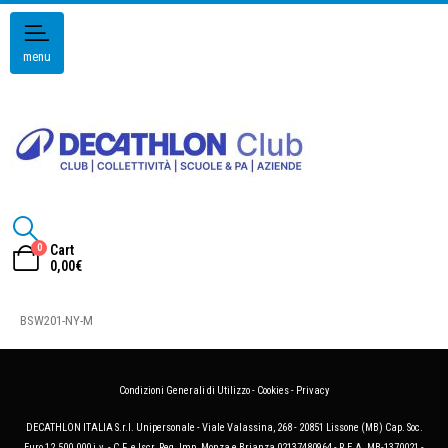
menu
0
Cart
0,00
€
BSW201-NY-M
Condizioni Generali di Utilizzo
-
Cookies
-
Privacy
DECATHLON ITALIA S.r.l. Unipersonale - Viale Valassina, 268 - 20851 Lissone (MB) Cap. Soc.
Euro 12.500.000 i.v. - C.F. e Iscr. Reg. Imp. Monza e Brianza 02137480964 - R.E.A. MB-1370021 -