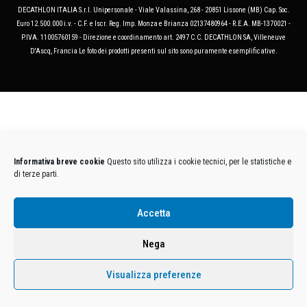
DECATHLON ITALIA S.r.l. Unipersonale - Viale Valassina, 268 - 20851 Lissone (MB) Cap. Soc.
Euro 12.500.000 i.v. - C.F. e Iscr. Reg. Imp. Monza e Brianza 02137480964 - R.E.A. MB-1370021 -
P.IVA. 11005760159 - Direzione e coordinamento art. 2497 C.C. DECATHLON SA, Villeneuve
D'Ascq, Francia Le foto dei prodotti presenti sul sito sono puramente esemplificative.
Informativa breve cookie
Questo sito utilizza i cookie tecnici, per le statistiche e
di terze parti.
Accetta
Nega
Visualizza preferenze