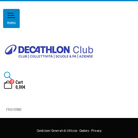
menu
0
Cart
0,00
€
FR610980
Condizioni Generali di Utilizzo
-
Cookies
-
Privacy