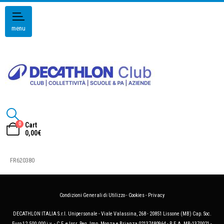
menu
0
Cart
0,00
€
FR620380
Condizioni Generali di Utilizzo
-
Cookies
-
Privacy
DECATHLON ITALIA S.r.l. Unipersonale - Viale Valassina, 268 - 20851 Lissone (MB) Cap. Soc.
Euro 12.500.000 i.v. - C.F. e Iscr. Reg. Imp. Monza e Brianza 02137480964 - R.E.A. MB-1370021 -