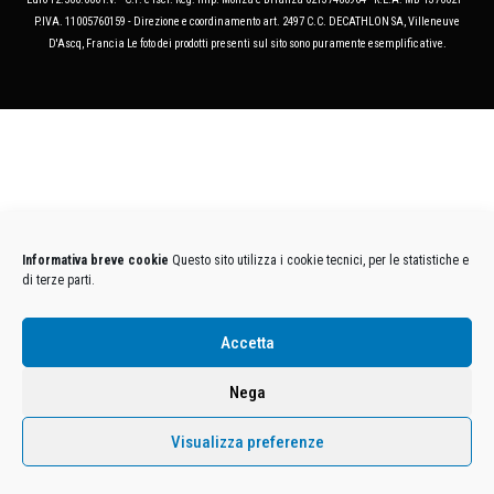
P.IVA. 11005760159 - Direzione e coordinamento art. 2497 C.C. DECATHLON SA, Villeneuve
D'Ascq, Francia Le foto dei prodotti presenti sul sito sono puramente esemplificative.
Informativa breve cookie
Questo sito utilizza i cookie tecnici, per le statistiche e
di terze parti.
Accetta
Nega
Visualizza preferenze