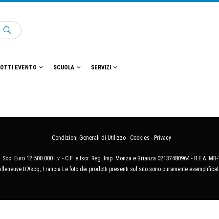
OTTI EVENTO
SCUOLA
SERVIZI
Condizioni Generali di Utilizzo
-
Cookies
-
Privacy
 Soc. Euro 12.500.000 i.v. - C.F. e Iscr. Reg. Imp. Monza e Brianza 02137480964 - R.E.A. 
illeneuve D'Ascq, Francia Le foto dei prodotti presenti sul sito sono puramente esemplificat