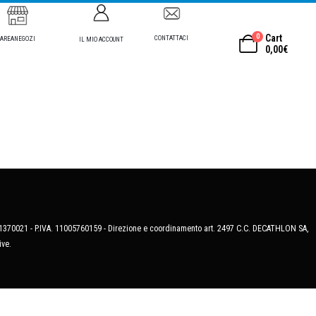
0
Cart
CONTATTACI
AREANEGOZI
IL MIO ACCOUNT
0,00
€
MB-1370021 - P.IVA. 11005760159 - Direzione e coordinamento art. 2497 C.C. DECATHLON SA,
ive.