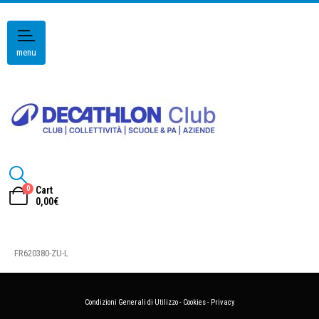
menu
0
Cart
0,00
€
FR620380-ZU-L
Condizioni Generali di Utilizzo
-
Cookies
-
Privacy