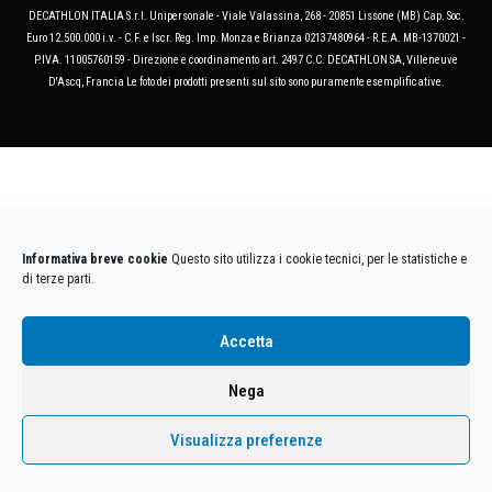
DECATHLON ITALIA S.r.l. Unipersonale - Viale Valassina, 268 - 20851 Lissone (MB) Cap. Soc.
Euro 12.500.000 i.v. - C.F. e Iscr. Reg. Imp. Monza e Brianza 02137480964 - R.E.A. MB-1370021 -
P.IVA. 11005760159 - Direzione e coordinamento art. 2497 C.C. DECATHLON SA, Villeneuve
D'Ascq, Francia Le foto dei prodotti presenti sul sito sono puramente esemplificative.
Informativa breve cookie
Questo sito utilizza i cookie tecnici, per le statistiche e
di terze parti.
Accetta
Nega
Visualizza preferenze