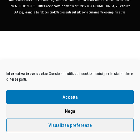
P.IVA. 11005760159 - Direzione e coordinamento art. 2497 C.C. DECATHLON SA, Villeneuve
D'Ascq, Francia Le foto dei prodotti presenti sul sito sono puramente esemplificative.
Informativa breve cookie
Questo sito utilizza i cookie tecnici, per le statistiche e
di terze parti.
Accetta
Nega
Visualizza preferenze