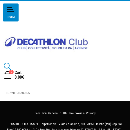
menu
0
Cart
0,00
€
FR620390-94-5-6
Condizioni Generali di Utilizzo
-
Cookies
-
Privacy
DECATHLON ITALIA S.r.l. Unipersonale - Viale Valassina, 268 - 20851 Lissone (MB) Cap. Soc.
Euro 12.500.000 i.v. - C.F. e Iscr. Reg. Imp. Monza e Brianza 02137480964 - R.E.A. MB-1370021 -