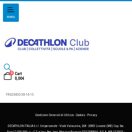
menu
0
Cart
0,00
€
FR620430-38-14-15
Condizioni Generali di Utilizzo
-
Cookies
-
Privacy
DECATHLON ITALIA S.r.l. Unipersonale - Viale Valassina, 268 - 20851 Lissone (MB) Cap. Soc.
Euro 12.500.000 i.v. - C.F. e Iscr. Reg. Imp. Monza e Brianza 02137480964 - R.E.A. MB-1370021 -