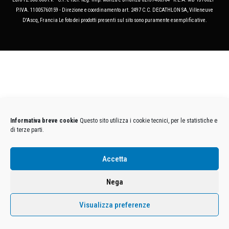
P.IVA. 11005760159 - Direzione e coordinamento art. 2497 C.C. DECATHLON SA, Villeneuve
D'Ascq, Francia Le foto dei prodotti presenti sul sito sono puramente esemplificative.
Informativa breve cookie
Questo sito utilizza i cookie tecnici, per le statistiche e
di terze parti.
Accetta
Nega
Visualizza preferenze