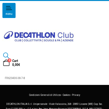
menu
0
Cart
0,00
€
FR620430-38-7-8
Condizioni Generali di Utilizzo
-
Cookies
-
Privacy
DECATHLON ITALIA S.r.l. Unipersonale - Viale Valassina, 268 - 20851 Lissone (MB) Cap. Soc.
Euro 12.500.000 i.v. - C.F. e Iscr. Reg. Imp. Monza e Brianza 02137480964 - R.E.A. MB-1370021 -