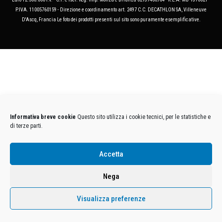
P.IVA. 11005760159 - Direzione e coordinamento art. 2497 C.C. DECATHLON SA, Villeneuve
D'Ascq, Francia Le foto dei prodotti presenti sul sito sono puramente esemplificative.
Informativa breve cookie
Questo sito utilizza i cookie tecnici, per le statistiche e
di terze parti.
Accetta
Nega
Visualizza preferenze