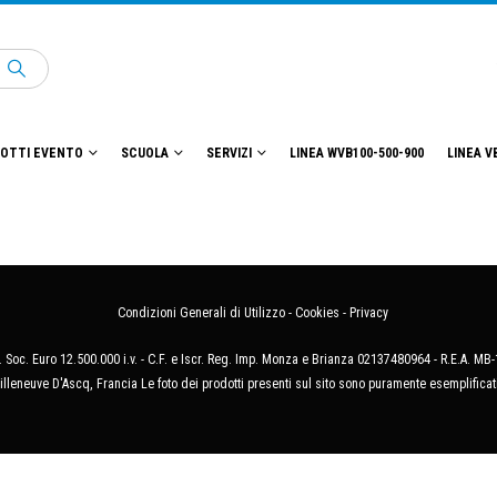
OTTI EVENTO
SCUOLA
SERVIZI
LINEA WVB100-500-900
LINEA V
Condizioni Generali di Utilizzo
-
Cookies
-
Privacy
 Soc. Euro 12.500.000 i.v. - C.F. e Iscr. Reg. Imp. Monza e Brianza 02137480964 - R.E.A. 
illeneuve D'Ascq, Francia Le foto dei prodotti presenti sul sito sono puramente esemplificat