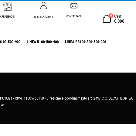
0
Cart
CONTATTACI
AREANEGOZI
IL MIO ACCOUNT
0,00
€
B100-500-900
LINEA R100-500-900
LINEA BB100-300-500-900
MB-1370021 - P.IVA. 11005760159 - Direzione e coordinamento art. 2497 C.C. DECATHLON SA,
ive.