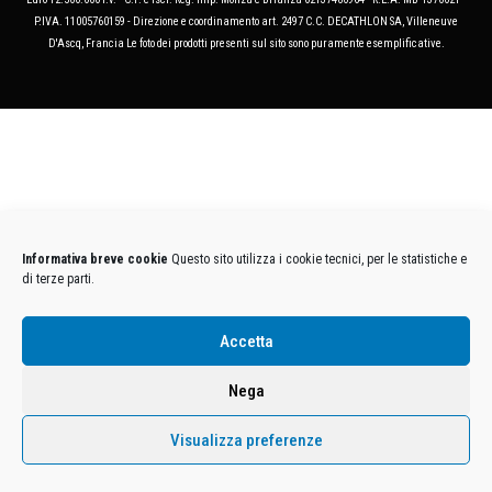
P.IVA. 11005760159 - Direzione e coordinamento art. 2497 C.C. DECATHLON SA, Villeneuve
D'Ascq, Francia Le foto dei prodotti presenti sul sito sono puramente esemplificative.
Informativa breve cookie
Questo sito utilizza i cookie tecnici, per le statistiche e
di terze parti.
Accetta
Nega
Visualizza preferenze