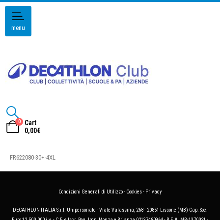
menu
0
Cart
0,00
€
FR622080-30+-4XL
Condizioni Generali di Utilizzo
-
Cookies
-
Privacy
DECATHLON ITALIA S.r.l. Unipersonale - Viale Valassina, 268 - 20851 Lissone (MB) Cap. Soc.
Euro 12.500.000 i.v. - C.F. e Iscr. Reg. Imp. Monza e Brianza 02137480964 - R.E.A. MB-1370021 -