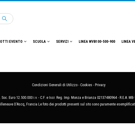
OTTI EVENTO
SCUOLA
SERVIZI
LINEA WVB100-500-900
LINEA V
Condizioni Generali di Utilizzo
-
Cookies
-
Privacy
 Soc. Euro 12.500.000 i.v. - C.F. e Iscr. Reg. Imp. Monza e Brianza 02137480964 - R.E.A. 
illeneuve D'Ascq, Francia Le foto dei prodotti presenti sul sito sono puramente esemplificat