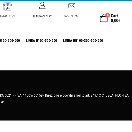
0
Cart
CONTATTACI
AREANEGOZI
IL MIO ACCOUNT
0,00
€
B100-500-900
LINEA R100-500-900
LINEA BB100-300-500-900
MB-1370021 - P.IVA. 11005760159 - Direzione e coordinamento art. 2497 C.C. DECATHLON SA,
ive.