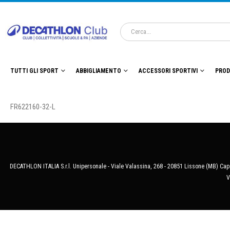
TUTTI GLI SPORT
ABBIGLIAMENTO
ACCESSORI SPORTIVI
PROD
FR622160-32-L
DECATHLON ITALIA S.r.l. Unipersonale - Viale Valassina, 268 - 20851 Lissone (MB) Cap.
V