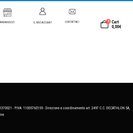
0
Cart
CONTATTACI
AREANEGOZI
IL MIO ACCOUNT
0,00
€
MB-1370021 - P.IVA. 11005760159 - Direzione e coordinamento art. 2497 C.C. DECATHLON SA,
ive.