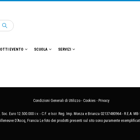
OTTI EVENTO
SCUOLA
SERVIZI
Condizioni Generali di Utilizzo
-
Cookies
-
Privacy
 Soc. Euro 12.500.000 i.v. - C.F. e Iscr. Reg. Imp. Monza e Brianza 02137480964 - R.E.A. 
illeneuve D'Ascq, Francia Le foto dei prodotti presenti sul sito sono puramente esemplificat