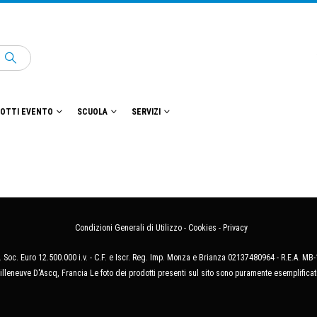
OTTI EVENTO
SCUOLA
SERVIZI
Condizioni Generali di Utilizzo
-
Cookies
-
Privacy
 Soc. Euro 12.500.000 i.v. - C.F. e Iscr. Reg. Imp. Monza e Brianza 02137480964 - R.E.A. 
illeneuve D'Ascq, Francia Le foto dei prodotti presenti sul sito sono puramente esemplificat