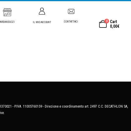
0
Cart
CONTATTACI
AREANEGOZI
IL MIO ACCOUNT
0,00
€
MB-1370021 - P.IVA. 11005760159 - Direzione e coordinamento art. 2497 C.C. DECATHLON SA,
ive.