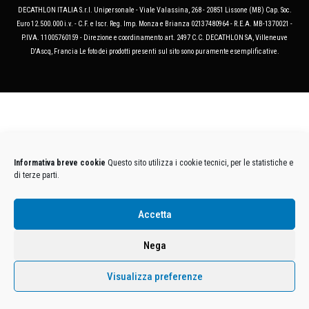
DECATHLON ITALIA S.r.l. Unipersonale - Viale Valassina, 268 - 20851 Lissone (MB) Cap. Soc.
Euro 12.500.000 i.v. - C.F. e Iscr. Reg. Imp. Monza e Brianza 02137480964 - R.E.A. MB-1370021 -
P.IVA. 11005760159 - Direzione e coordinamento art. 2497 C.C. DECATHLON SA, Villeneuve
D'Ascq, Francia Le foto dei prodotti presenti sul sito sono puramente esemplificative.
Informativa breve cookie
Questo sito utilizza i cookie tecnici, per le statistiche e
di terze parti.
Accetta
Nega
Visualizza preferenze