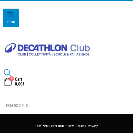
menu
0
Cart
0,00
€
FR634020-51-S
Condizioni Generali di Utilizzo
-
Cookies
-
Privacy