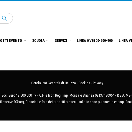
OTTI EVENTO
SCUOLA
SERVIZI
LINEA WVB100-500-900
LINEA V
Condizioni Generali di Utilizzo
-
Cookies
-
Privacy
 Soc. Euro 12.500.000 i.v. - C.F. e Iscr. Reg. Imp. Monza e Brianza 02137480964 - R.E.A. 
illeneuve D'Ascq, Francia Le foto dei prodotti presenti sul sito sono puramente esemplificat