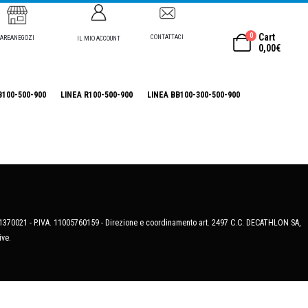
0
Cart
CONTATTACI
AREANEGOZI
IL MIO ACCOUNT
0,00
€
B100-500-900
LINEA R100-500-900
LINEA BB100-300-500-900
MB-1370021 - P.IVA. 11005760159 - Direzione e coordinamento art. 2497 C.C. DECATHLON SA,
ive.