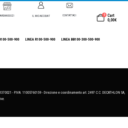
0
Cart
CONTATTACI
AREANEGOZI
IL MIO ACCOUNT
0,00
€
B100-500-900
LINEA R100-500-900
LINEA BB100-300-500-900
MB-1370021 - P.IVA. 11005760159 - Direzione e coordinamento art. 2497 C.C. DECATHLON SA,
ive.