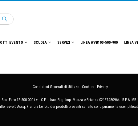
OTTI EVENTO
SCUOLA
SERVIZI
LINEA WVB100-500-900
LINEA V
Condizioni Generali di Utilizzo
-
Cookies
-
Privacy
 Soc. Euro 12.500.000 i.v. - C.F. e Iscr. Reg. Imp. Monza e Brianza 02137480964 - R.E.A. 
illeneuve D'Ascq, Francia Le foto dei prodotti presenti sul sito sono puramente esemplificat