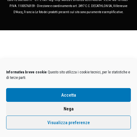
P.IVA. 11005760159 - Direzione e coordinamento art. 2497 C.C. DECATHLON SA, Villeneuve
D'Ascq, Francia Le foto dei prodotti presenti sul sito sono puramente esemplificative.
Informativa breve cookie
Questo sito utilizza i cookie tecnici, per le statistiche e
di terze parti.
Accetta
Nega
Visualizza preferenze