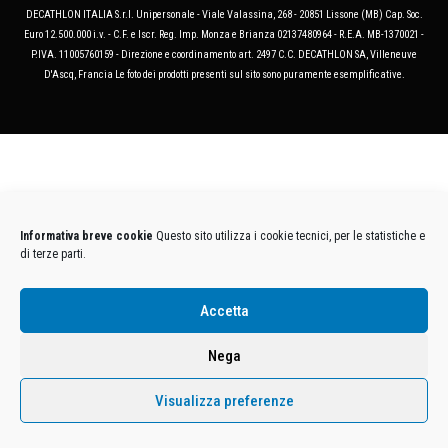
DECATHLON ITALIA S.r.l. Unipersonale - Viale Valassina, 268 - 20851 Lissone (MB) Cap. Soc.
Euro 12.500.000 i.v. - C.F. e Iscr. Reg. Imp. Monza e Brianza 02137480964 - R.E.A. MB-1370021 -
P.IVA. 11005760159 - Direzione e coordinamento art. 2497 C.C. DECATHLON SA, Villeneuve
D'Ascq, Francia Le foto dei prodotti presenti sul sito sono puramente esemplificative.
Informativa breve cookie
Questo sito utilizza i cookie tecnici, per le statistiche e
di terze parti.
Accetta
Nega
Visualizza preferenze