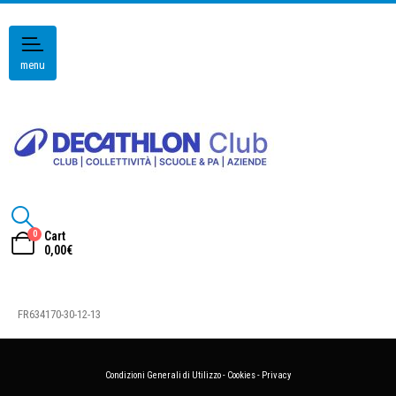
menu
0
Cart
0,00
€
FR634170-30-12-13
Condizioni Generali di Utilizzo
-
Cookies
-
Privacy