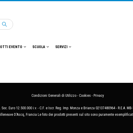
OTTI EVENTO
SCUOLA
SERVIZI
Condizioni Generali di Utilizzo
-
Cookies
-
Privacy
 Soc. Euro 12.500.000 i.v. - C.F. e Iscr. Reg. Imp. Monza e Brianza 02137480964 - R.E.A. 
illeneuve D'Ascq, Francia Le foto dei prodotti presenti sul sito sono puramente esemplificat