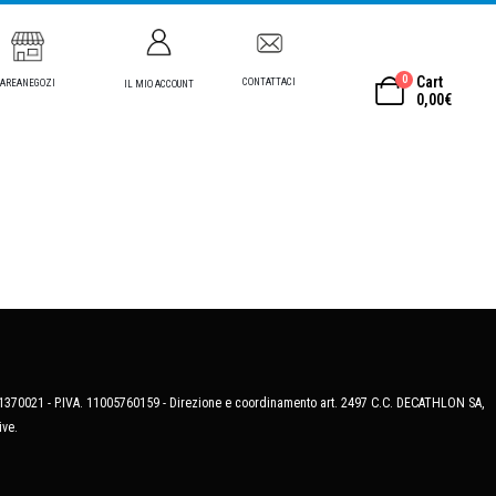
0
Cart
CONTATTACI
AREANEGOZI
IL MIO ACCOUNT
0,00
€
MB-1370021 - P.IVA. 11005760159 - Direzione e coordinamento art. 2497 C.C. DECATHLON SA,
ive.