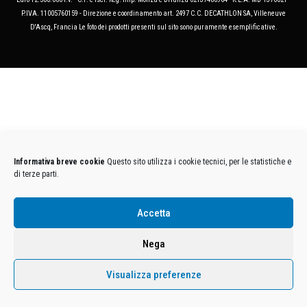
P.IVA. 11005760159 - Direzione e coordinamento art. 2497 C.C. DECATHLON SA, Villeneuve
D'Ascq, Francia Le foto dei prodotti presenti sul sito sono puramente esemplificative.
Informativa breve cookie
Questo sito utilizza i cookie tecnici, per le statistiche e
di terze parti.
Accetta
Nega
Visualizza preferenze