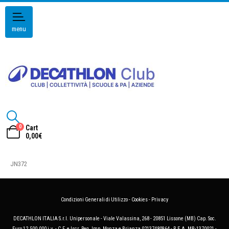
menu
0
Cart
0,00
€
JN372
Condizioni Generali di Utilizzo
-
Cookies
-
Privacy
DECATHLON ITALIA S.r.l. Unipersonale - Viale Valassina, 268 - 20851 Lissone (MB) Cap. Soc.
Euro 12.500.000 i.v. - C.F. e Iscr. Reg. Imp. Monza e Brianza 02137480964 - R.E.A. MB-1370021 -