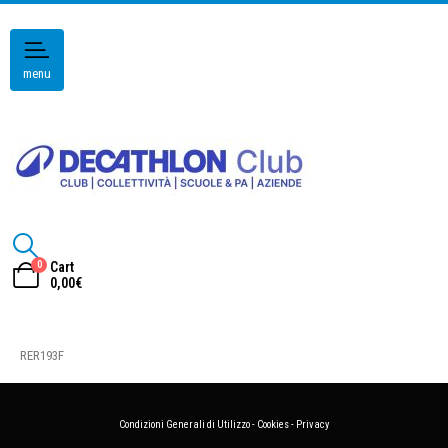
menu
0
Cart
0,00
€
RER193F
Condizioni Generali di Utilizzo
-
Cookies
-
Privacy