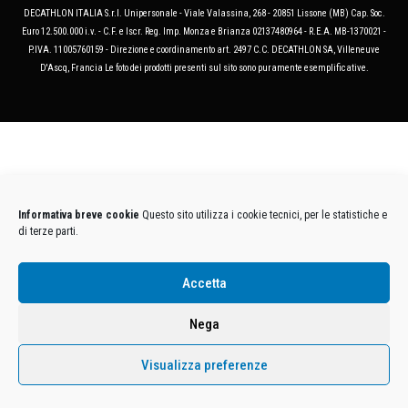
DECATHLON ITALIA S.r.l. Unipersonale - Viale Valassina, 268 - 20851 Lissone (MB) Cap. Soc.
Euro 12.500.000 i.v. - C.F. e Iscr. Reg. Imp. Monza e Brianza 02137480964 - R.E.A. MB-1370021 -
P.IVA. 11005760159 - Direzione e coordinamento art. 2497 C.C. DECATHLON SA, Villeneuve
D'Ascq, Francia Le foto dei prodotti presenti sul sito sono puramente esemplificative.
Informativa breve cookie
Questo sito utilizza i cookie tecnici, per le statistiche e
di terze parti.
Accetta
Nega
Visualizza preferenze