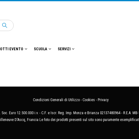
OTTI EVENTO
SCUOLA
SERVIZI
Condizioni Generali di Utilizzo
-
Cookies
-
Privacy
 Soc. Euro 12.500.000 i.v. - C.F. e Iscr. Reg. Imp. Monza e Brianza 02137480964 - R.E.A. 
illeneuve D'Ascq, Francia Le foto dei prodotti presenti sul sito sono puramente esemplificat