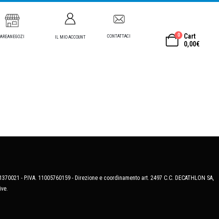
0
Cart
CONTATTACI
AREANEGOZI
IL MIO ACCOUNT
0,00
€
MB-1370021 - P.IVA. 11005760159 - Direzione e coordinamento art. 2497 C.C. DECATHLON SA,
ive.