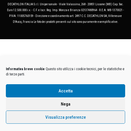
DECATHLON ITALIA S.r.l. Unipersonale - Viale Valassina, 268 - 20851 Lissone (MB) Cap. Soc.
Euro 12.500.000 i.v. - C.F. e Iscr. Reg. Imp. Monza e Brianza 02137480964 - R.E.A. MB-1370021 -
P.IVA. 11005760159 - Direzione e coordinamento art. 2497 C.C. DECATHLON SA, Villeneuve
D'Ascq, Francia Le foto dei prodotti presenti sul sito sono puramente esemplificative.
Informativa breve cookie
Questo sito utilizza i cookie tecnici, per le statistiche e
di terze parti.
Accetta
Nega
Visualizza preferenze