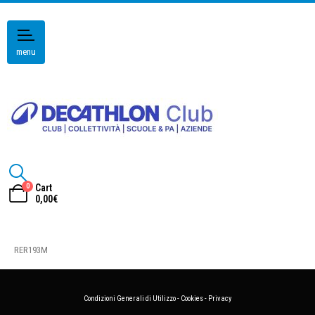
menu
0
Cart
0,00
€
RER193M
Condizioni Generali di Utilizzo
-
Cookies
-
Privacy