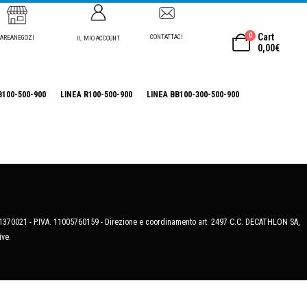
0
Cart
CONTATTACI
AREANEGOZI
IL MIO ACCOUNT
0,00
€
B100-500-900
LINEA R100-500-900
LINEA BB100-300-500-900
MB-1370021 - P.IVA. 11005760159 - Direzione e coordinamento art. 2497 C.C. DECATHLON SA,
ive.