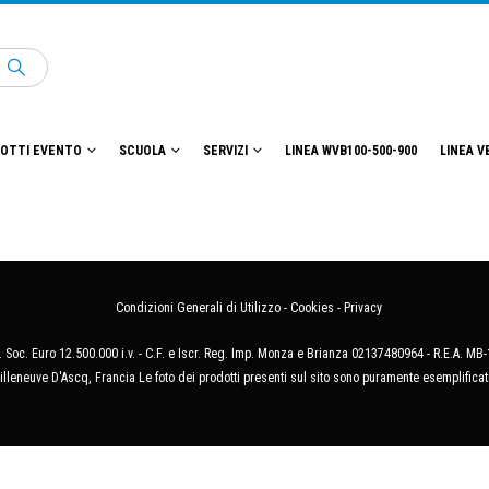
OTTI EVENTO
SCUOLA
SERVIZI
LINEA WVB100-500-900
LINEA V
Condizioni Generali di Utilizzo
-
Cookies
-
Privacy
 Soc. Euro 12.500.000 i.v. - C.F. e Iscr. Reg. Imp. Monza e Brianza 02137480964 - R.E.A. 
illeneuve D'Ascq, Francia Le foto dei prodotti presenti sul sito sono puramente esemplificat