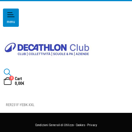
menu
0
Cart
0,00
€
RER231F-YEBK-XXL
Condizioni Generali di Utilizzo
-
Cookies
-
Privacy