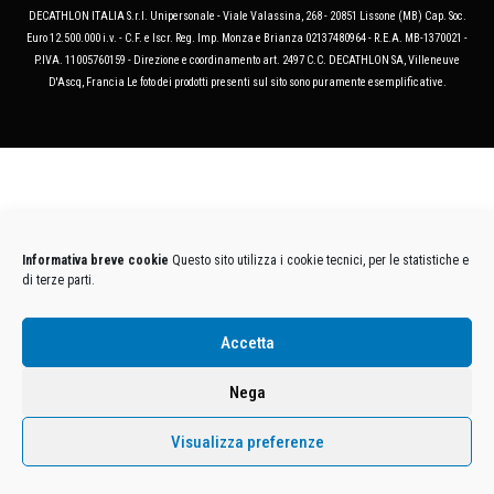
DECATHLON ITALIA S.r.l. Unipersonale - Viale Valassina, 268 - 20851 Lissone (MB) Cap. Soc.
Euro 12.500.000 i.v. - C.F. e Iscr. Reg. Imp. Monza e Brianza 02137480964 - R.E.A. MB-1370021 -
P.IVA. 11005760159 - Direzione e coordinamento art. 2497 C.C. DECATHLON SA, Villeneuve
D'Ascq, Francia Le foto dei prodotti presenti sul sito sono puramente esemplificative.
Informativa breve cookie
Questo sito utilizza i cookie tecnici, per le statistiche e
di terze parti.
Accetta
Nega
Visualizza preferenze