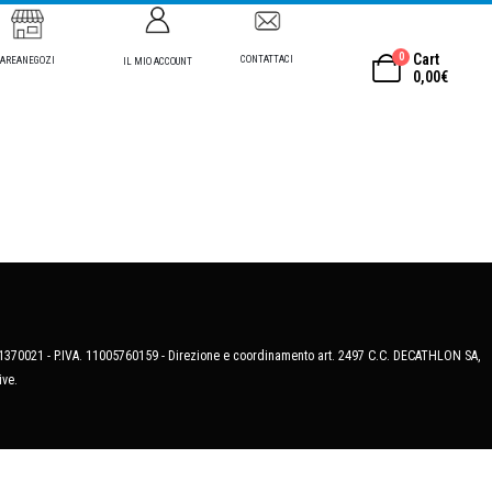
0
Cart
CONTATTACI
AREANEGOZI
IL MIO ACCOUNT
0,00
€
MB-1370021 - P.IVA. 11005760159 - Direzione e coordinamento art. 2497 C.C. DECATHLON SA,
ive.