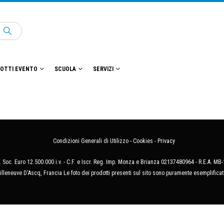
OTTI EVENTO
SCUOLA
SERVIZI
Condizioni Generali di Utilizzo
-
Cookies
-
Privacy
 Soc. Euro 12.500.000 i.v. - C.F. e Iscr. Reg. Imp. Monza e Brianza 02137480964 - R.E.A. 
illeneuve D'Ascq, Francia Le foto dei prodotti presenti sul sito sono puramente esemplificat