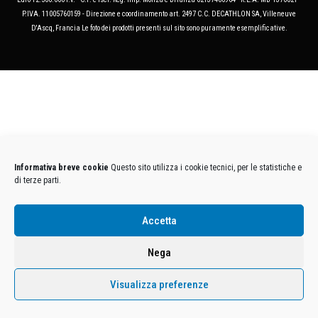
P.IVA. 11005760159 - Direzione e coordinamento art. 2497 C.C. DECATHLON SA, Villeneuve
D'Ascq, Francia Le foto dei prodotti presenti sul sito sono puramente esemplificative.
Informativa breve cookie
Questo sito utilizza i cookie tecnici, per le statistiche e
di terze parti.
Accetta
Nega
Visualizza preferenze