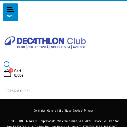
menu
0
Cart
0,00
€
RER232M-CHBK-L
Condizioni Generali di Utilizzo
-
Cookies
-
Privacy
DECATHLON ITALIA S.r.l. Unipersonale - Viale Valassina, 268 - 20851 Lissone (MB) Cap. Soc.
Euro 12.500.000 i.v. - C.F. e Iscr. Reg. Imp. Monza e Brianza 02137480964 - R.E.A. MB-1370021 -