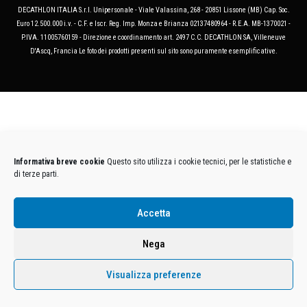
DECATHLON ITALIA S.r.l. Unipersonale - Viale Valassina, 268 - 20851 Lissone (MB) Cap. Soc.
Euro 12.500.000 i.v. - C.F. e Iscr. Reg. Imp. Monza e Brianza 02137480964 - R.E.A. MB-1370021 -
P.IVA. 11005760159 - Direzione e coordinamento art. 2497 C.C. DECATHLON SA, Villeneuve
D'Ascq, Francia Le foto dei prodotti presenti sul sito sono puramente esemplificative.
Informativa breve cookie
Questo sito utilizza i cookie tecnici, per le statistiche e
di terze parti.
Accetta
Nega
Visualizza preferenze