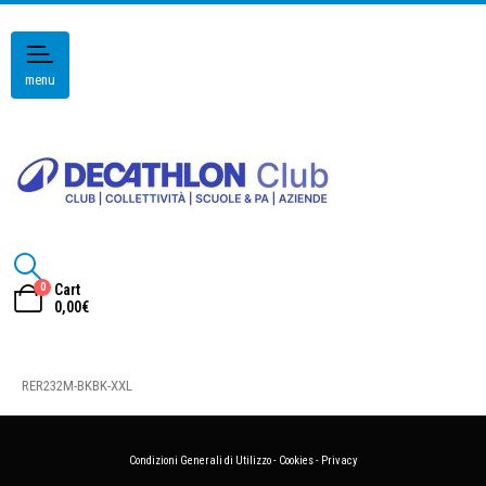
menu
0
Cart
0,00
€
RER232M-BKBK-XXL
Condizioni Generali di Utilizzo
-
Cookies
-
Privacy