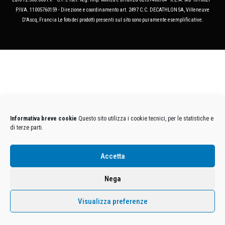
P.IVA. 11005760159 - Direzione e coordinamento art. 2497 C.C. DECATHLON SA, Villeneuve
D'Ascq, Francia Le foto dei prodotti presenti sul sito sono puramente esemplificative.
Informativa breve cookie
Questo sito utilizza i cookie tecnici, per le statistiche e
di terze parti.
Accetta
Nega
Visualizza preferenze