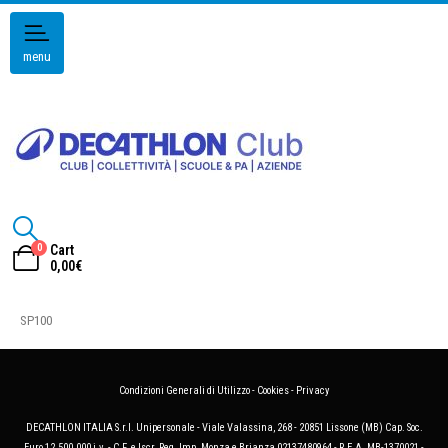
menu
0
Cart
0,00
€
SP100
Condizioni Generali di Utilizzo
-
Cookies
-
Privacy
DECATHLON ITALIA S.r.l. Unipersonale - Viale Valassina, 268 - 20851 Lissone (MB) Cap. Soc.
Euro 12.500.000 i.v. - C.F. e Iscr. Reg. Imp. Monza e Brianza 02137480964 - R.E.A. MB-1370021 -