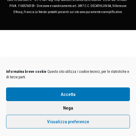
P.IVA. 11005760159 - Direzione e coordinamento art. 2497 C.C. DECATHLON SA, Villeneuve
D'Ascq, Francia Le foto dei prodotti presenti sul sito sono puramente esemplificative.
Informativa breve cookie
Questo sito utilizza i cookie tecnici, per le statistiche e
di terze parti.
Accetta
Nega
Visualizza preferenze