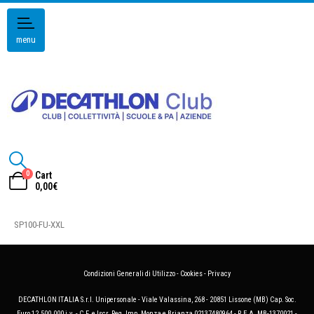
menu
0
Cart
0,00
€
SP100-FU-XXL
Condizioni Generali di Utilizzo
-
Cookies
-
Privacy
DECATHLON ITALIA S.r.l. Unipersonale - Viale Valassina, 268 - 20851 Lissone (MB) Cap. Soc.
Euro 12.500.000 i.v. - C.F. e Iscr. Reg. Imp. Monza e Brianza 02137480964 - R.E.A. MB-1370021 -