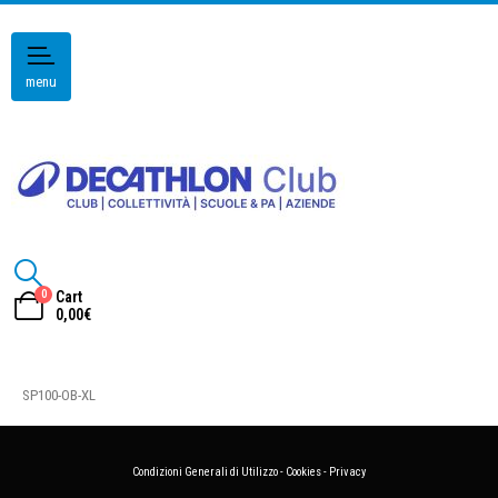
menu
0
Cart
0,00
€
SP100-OB-XL
Condizioni Generali di Utilizzo
-
Cookies
-
Privacy