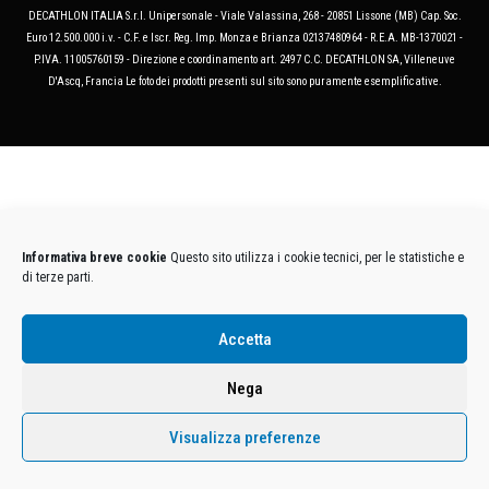
DECATHLON ITALIA S.r.l. Unipersonale - Viale Valassina, 268 - 20851 Lissone (MB) Cap. Soc.
Euro 12.500.000 i.v. - C.F. e Iscr. Reg. Imp. Monza e Brianza 02137480964 - R.E.A. MB-1370021 -
P.IVA. 11005760159 - Direzione e coordinamento art. 2497 C.C. DECATHLON SA, Villeneuve
D'Ascq, Francia Le foto dei prodotti presenti sul sito sono puramente esemplificative.
Informativa breve cookie
Questo sito utilizza i cookie tecnici, per le statistiche e
di terze parti.
Accetta
Nega
Visualizza preferenze