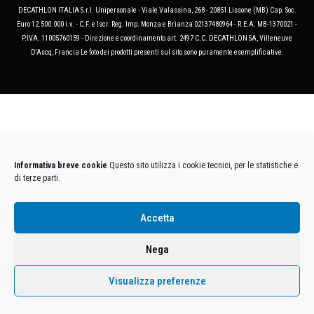
DECATHLON ITALIA S.r.l. Unipersonale - Viale Valassina, 268 - 20851 Lissone (MB) Cap. Soc.
Euro 12.500.000 i.v. - C.F. e Iscr. Reg. Imp. Monza e Brianza 02137480964 - R.E.A. MB-1370021 -
P.IVA. 11005760159 - Direzione e coordinamento art. 2497 C.C. DECATHLON SA, Villeneuve
D'Ascq, Francia Le foto dei prodotti presenti sul sito sono puramente esemplificative.
Informativa breve cookie
Questo sito utilizza i cookie tecnici, per le statistiche e
di terze parti.
Accetta
Nega
Visualizza preferenze