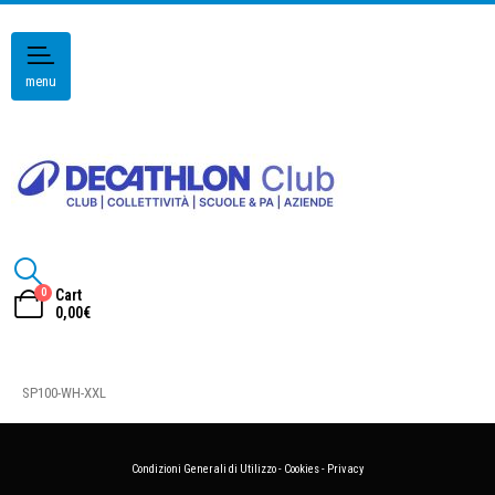
menu
0
Cart
0,00
€
SP100-WH-XXL
Condizioni Generali di Utilizzo
-
Cookies
-
Privacy