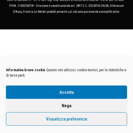
P.IVA. 11005760159 - Direzione e coordinamento art. 2497 C.C. DECATHLON SA, Villeneuve
D'Ascq, Francia Le foto dei prodotti presenti sul sito sono puramente esemplificative.
Informativa breve cookie
Questo sito utilizza i cookie tecnici, per le statistiche e
di terze parti.
Accetta
Nega
Visualizza preferenze