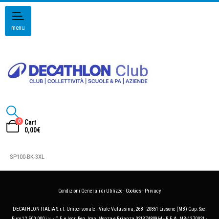
menu
0
Cart
0,00
€
SP100-BK-3XL
Condizioni Generali di Utilizzo
-
Cookies
-
Privacy
DECATHLON ITALIA S.r.l. Unipersonale - Viale Valassina, 268 - 20851 Lissone (MB) Cap. Soc.
Euro 12.500.000 i.v. - C.F. e Iscr. Reg. Imp. Monza e Brianza 02137480964 - R.E.A. MB-1370021 -