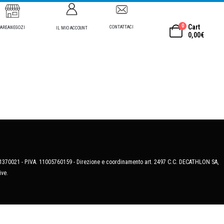
0
Cart
CONTATTACI
AREANEGOZI
IL MIO ACCOUNT
0,00
€
MB-1370021 - P.IVA. 11005760159 - Direzione e coordinamento art. 2497 C.C. DECATHLON SA,
ive.