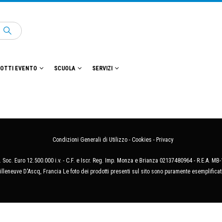
OTTI EVENTO
SCUOLA
SERVIZI
Condizioni Generali di Utilizzo
-
Cookies
-
Privacy
 Soc. Euro 12.500.000 i.v. - C.F. e Iscr. Reg. Imp. Monza e Brianza 02137480964 - R.E.A. 
illeneuve D'Ascq, Francia Le foto dei prodotti presenti sul sito sono puramente esemplificat