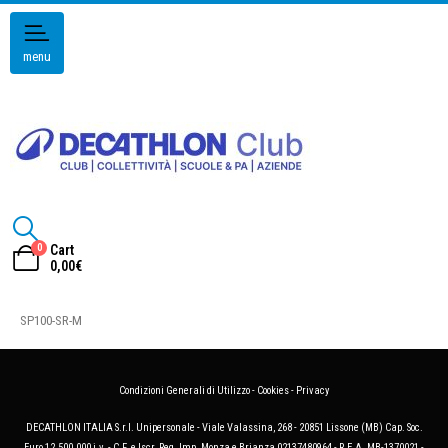
menu
0
Cart
0,00
€
SP100-SR-M
Condizioni Generali di Utilizzo
-
Cookies
-
Privacy
DECATHLON ITALIA S.r.l. Unipersonale - Viale Valassina, 268 - 20851 Lissone (MB) Cap. Soc.
Euro 12.500.000 i.v. - C.F. e Iscr. Reg. Imp. Monza e Brianza 02137480964 - R.E.A. MB-1370021 -