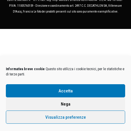
P.IVA. 11005760159 - Direzione e coordinamento art. 2497 C.C. DECATHLON SA, Villeneuve
D'Ascq, Francia Le foto dei prodotti presenti sul sito sono puramente esemplificative.
Informativa breve cookie
Questo sito utilizza i cookie tecnici, per le statistiche e
di terze parti.
Accetta
Nega
Visualizza preferenze