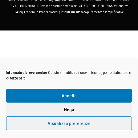
P.IVA. 11005760159 - Direzione e coordinamento art. 2497 C.C. DECATHLON SA, Villeneuve
D'Ascq, Francia Le foto dei prodotti presenti sul sito sono puramente esemplificative.
Informativa breve cookie
Questo sito utilizza i cookie tecnici, per le statistiche e
di terze parti.
Accetta
Nega
Visualizza preferenze