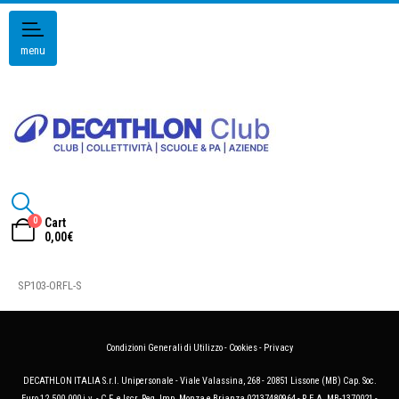
menu
0
Cart
0,00
€
SP103-ORFL-S
Condizioni Generali di Utilizzo
-
Cookies
-
Privacy
DECATHLON ITALIA S.r.l. Unipersonale - Viale Valassina, 268 - 20851 Lissone (MB) Cap. Soc.
Euro 12.500.000 i.v. - C.F. e Iscr. Reg. Imp. Monza e Brianza 02137480964 - R.E.A. MB-1370021 -