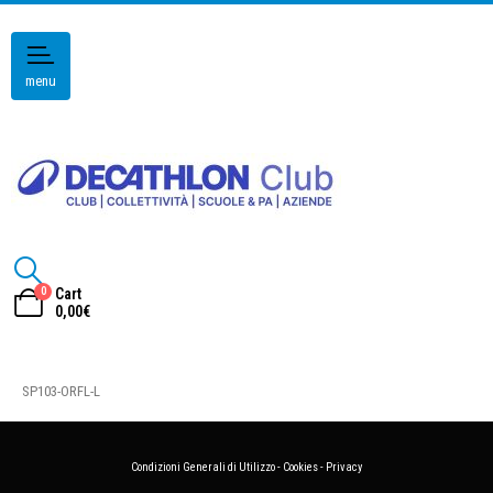
menu
0
Cart
0,00
€
SP103-ORFL-L
Condizioni Generali di Utilizzo
-
Cookies
-
Privacy