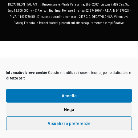
DECATHLON ITALIA S.r.l. Unipersonale - Viale Valassina, 268 - 20851 Lissone (MB) Cap. Soc.
Euro 12.500.000 i.v. - C.F. e Iscr. Reg. Imp. Monza e Brianza 02137480964 - R.E.A. MB-1370021 -
P.IVA. 11005760159 - Direzione e coordinamento art. 2497 C.C. DECATHLON SA, Villeneuve
D'Ascq, Francia Le foto dei prodotti presenti sul sito sono puramente esemplificative.
Informativa breve cookie
Questo sito utilizza i cookie tecnici, per le statistiche e
di terze parti.
Accetta
Nega
Visualizza preferenze