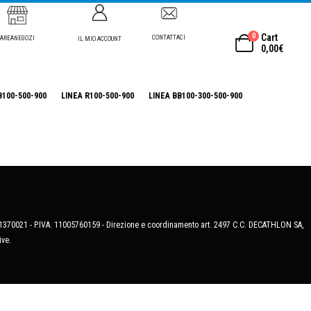
0
Cart
CONTATTACI
AREANEGOZI
IL MIO ACCOUNT
0,00
€
B100-500-900
LINEA R100-500-900
LINEA BB100-300-500-900
MB-1370021 - P.IVA. 11005760159 - Direzione e coordinamento art. 2497 C.C. DECATHLON SA,
ive.