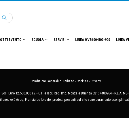
OTTI EVENTO
SCUOLA
SERVIZI
LINEA WVB100-500-900
LINEA V
Condizioni Generali di Utilizzo
-
Cookies
-
Privacy
 Soc. Euro 12.500.000 i.v. - C.F. e Iscr. Reg. Imp. Monza e Brianza 02137480964 - R.E.A. 
illeneuve D'Ascq, Francia Le foto dei prodotti presenti sul sito sono puramente esemplificat