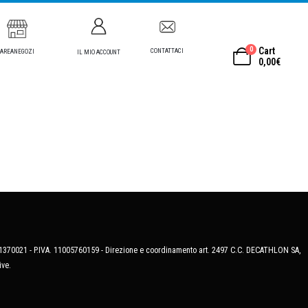
0
Cart
CONTATTACI
AREANEGOZI
IL MIO ACCOUNT
0,00
€
MB-1370021 - P.IVA. 11005760159 - Direzione e coordinamento art. 2497 C.C. DECATHLON SA,
ive.