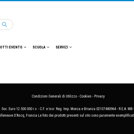
OTTI EVENTO
SCUOLA
SERVIZI
Condizioni Generali di Utilizzo
-
Cookies
-
Privacy
 Soc. Euro 12.500.000 i.v. - C.F. e Iscr. Reg. Imp. Monza e Brianza 02137480964 - R.E.A. 
illeneuve D'Ascq, Francia Le foto dei prodotti presenti sul sito sono puramente esemplificat