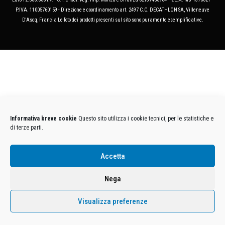
P.IVA. 11005760159 - Direzione e coordinamento art. 2497 C.C. DECATHLON SA, Villeneuve
D'Ascq, Francia Le foto dei prodotti presenti sul sito sono puramente esemplificative.
Informativa breve cookie
Questo sito utilizza i cookie tecnici, per le statistiche e
di terze parti.
Accetta
Nega
Visualizza preferenze