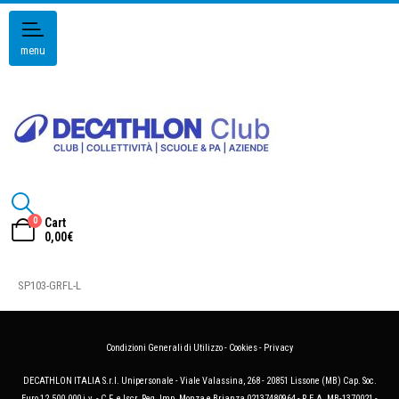
menu
0
Cart
0,00
€
SP103-GRFL-L
Condizioni Generali di Utilizzo
-
Cookies
-
Privacy
DECATHLON ITALIA S.r.l. Unipersonale - Viale Valassina, 268 - 20851 Lissone (MB) Cap. Soc.
Euro 12.500.000 i.v. - C.F. e Iscr. Reg. Imp. Monza e Brianza 02137480964 - R.E.A. MB-1370021 -