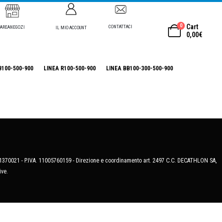
0
Cart
CONTATTACI
AREANEGOZI
IL MIO ACCOUNT
0,00
€
B100-500-900
LINEA R100-500-900
LINEA BB100-300-500-900
MB-1370021 - P.IVA. 11005760159 - Direzione e coordinamento art. 2497 C.C. DECATHLON SA,
ive.