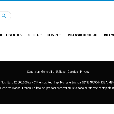
OTTI EVENTO
SCUOLA
SERVIZI
LINEA WVB100-500-900
LINEA V
Condizioni Generali di Utilizzo
-
Cookies
-
Privacy
 Soc. Euro 12.500.000 i.v. - C.F. e Iscr. Reg. Imp. Monza e Brianza 02137480964 - R.E.A. 
illeneuve D'Ascq, Francia Le foto dei prodotti presenti sul sito sono puramente esemplificat