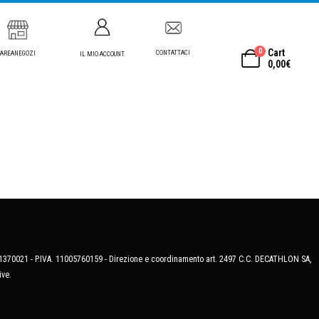
0
Cart
CONTATTACI
AREANEGOZI
IL MIO ACCOUNT
0,00
€
MB-1370021 - P.IVA. 11005760159 - Direzione e coordinamento art. 2497 C.C. DECATHLON SA,
ive.