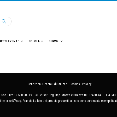
OTTI EVENTO
SCUOLA
SERVIZI
Condizioni Generali di Utilizzo
-
Cookies
-
Privacy
 Soc. Euro 12.500.000 i.v. - C.F. e Iscr. Reg. Imp. Monza e Brianza 02137480964 - R.E.A. 
illeneuve D'Ascq, Francia Le foto dei prodotti presenti sul sito sono puramente esemplificat