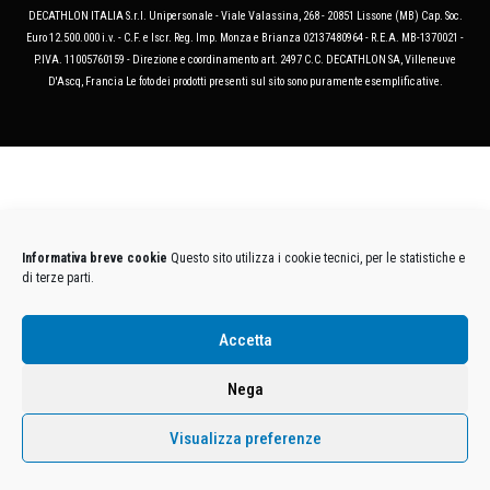
DECATHLON ITALIA S.r.l. Unipersonale - Viale Valassina, 268 - 20851 Lissone (MB) Cap. Soc.
Euro 12.500.000 i.v. - C.F. e Iscr. Reg. Imp. Monza e Brianza 02137480964 - R.E.A. MB-1370021 -
P.IVA. 11005760159 - Direzione e coordinamento art. 2497 C.C. DECATHLON SA, Villeneuve
D'Ascq, Francia Le foto dei prodotti presenti sul sito sono puramente esemplificative.
Informativa breve cookie
Questo sito utilizza i cookie tecnici, per le statistiche e
di terze parti.
Accetta
Nega
Visualizza preferenze