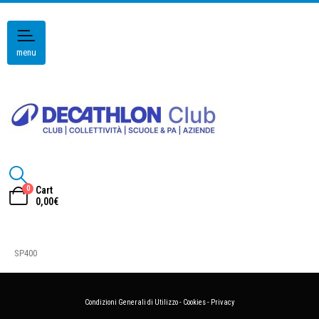
menu
0
Cart
0,00
€
SP400
Condizioni Generali di Utilizzo
-
Cookies
-
Privacy