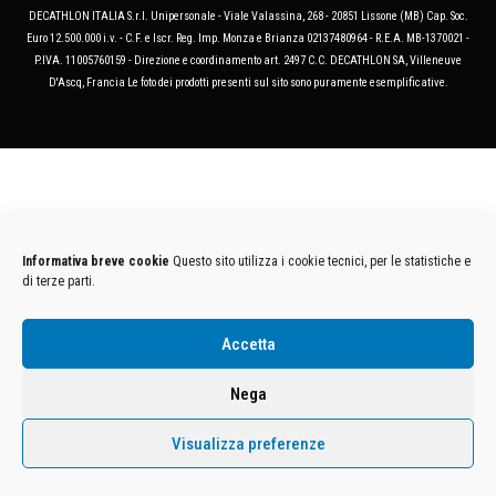
DECATHLON ITALIA S.r.l. Unipersonale - Viale Valassina, 268 - 20851 Lissone (MB) Cap. Soc.
Euro 12.500.000 i.v. - C.F. e Iscr. Reg. Imp. Monza e Brianza 02137480964 - R.E.A. MB-1370021 -
P.IVA. 11005760159 - Direzione e coordinamento art. 2497 C.C. DECATHLON SA, Villeneuve
D'Ascq, Francia Le foto dei prodotti presenti sul sito sono puramente esemplificative.
Informativa breve cookie
Questo sito utilizza i cookie tecnici, per le statistiche e
di terze parti.
Accetta
Nega
Visualizza preferenze