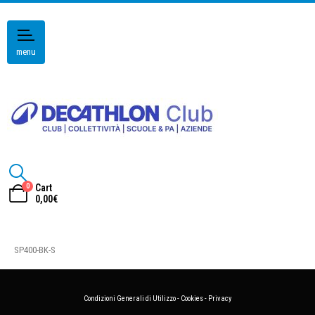
menu
0
Cart
0,00
€
SP400-BK-S
Condizioni Generali di Utilizzo
-
Cookies
-
Privacy