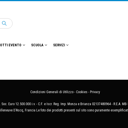
OTTI EVENTO
SCUOLA
SERVIZI
Condizioni Generali di Utilizzo
-
Cookies
-
Privacy
 Soc. Euro 12.500.000 i.v. - C.F. e Iscr. Reg. Imp. Monza e Brianza 02137480964 - R.E.A. 
illeneuve D'Ascq, Francia Le foto dei prodotti presenti sul sito sono puramente esemplificat