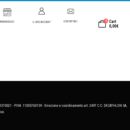
0
Cart
CONTATTACI
AREANEGOZI
IL MIO ACCOUNT
0,00
€
MB-1370021 - P.IVA. 11005760159 - Direzione e coordinamento art. 2497 C.C. DECATHLON SA,
ive.