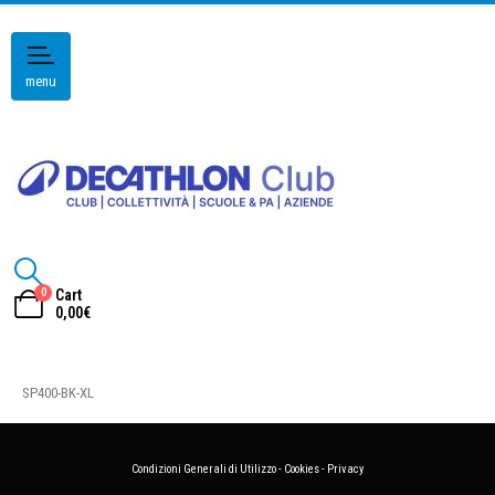
menu
0
Cart
0,00
€
SP400-BK-XL
Condizioni Generali di Utilizzo
-
Cookies
-
Privacy