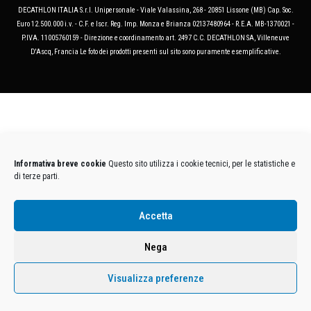
DECATHLON ITALIA S.r.l. Unipersonale - Viale Valassina, 268 - 20851 Lissone (MB) Cap. Soc.
Euro 12.500.000 i.v. - C.F. e Iscr. Reg. Imp. Monza e Brianza 02137480964 - R.E.A. MB-1370021 -
P.IVA. 11005760159 - Direzione e coordinamento art. 2497 C.C. DECATHLON SA, Villeneuve
D'Ascq, Francia Le foto dei prodotti presenti sul sito sono puramente esemplificative.
Informativa breve cookie
Questo sito utilizza i cookie tecnici, per le statistiche e
di terze parti.
Accetta
Nega
Visualizza preferenze