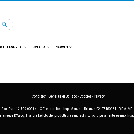
OTTI EVENTO
SCUOLA
SERVIZI
Condizioni Generali di Utilizzo
-
Cookies
-
Privacy
 Soc. Euro 12.500.000 i.v. - C.F. e Iscr. Reg. Imp. Monza e Brianza 02137480964 - R.E.A. 
illeneuve D'Ascq, Francia Le foto dei prodotti presenti sul sito sono puramente esemplificat