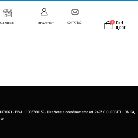
0
Cart
CONTATTACI
AREANEGOZI
IL MIO ACCOUNT
0,00
€
MB-1370021 - P.IVA. 11005760159 - Direzione e coordinamento art. 2497 C.C. DECATHLON SA,
ive.