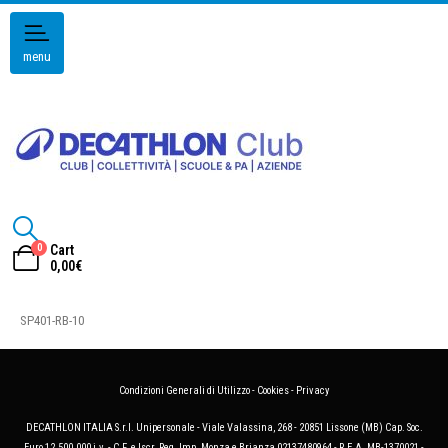
menu
0
Cart
0,00
€
SP401-RB-10
Condizioni Generali di Utilizzo
-
Cookies
-
Privacy
DECATHLON ITALIA S.r.l. Unipersonale - Viale Valassina, 268 - 20851 Lissone (MB) Cap. Soc.
Euro 12.500.000 i.v. - C.F. e Iscr. Reg. Imp. Monza e Brianza 02137480964 - R.E.A. MB-1370021 -