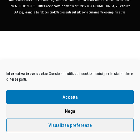
P.IVA. 11005760159 - Direzione e coordinamento art. 2497 C.C. DECATHLON SA, Villeneuve
D'Ascq, Francia Le foto dei prodotti presenti sul sito sono puramente esemplificative.
Informativa breve cookie
Questo sito utilizza i cookie tecnici, per le statistiche e
di terze parti.
Accetta
Nega
Visualizza preferenze